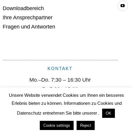
Yo
Downloadbereich
Ihre Ansprechpartner
Fragen und Antworten
KONTAKT
Mo.–Do. 7:30 – 16:30 Uhr
Fr. 7:30 - 15:30
Unsere Website verwendet Cookies um Ihnen ein besseres
info@slc-liftco.com
Erlebnis bieten zu können. Informationen zu Cookies und
Datenschutz entnehmen Sie bitte unserer .
OK
Sautter Lift Components GmbH I Remsstr. 2 I D-70806
Cookie settings
Reject
Kornwestheim I +49 (0) 7154/ 9996-0 I info@slc-liftco.com